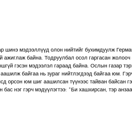
ар шинэ мэдээллүүд олон нийтийг бухимдуулж Герма
й ажиглаж байна. Тодруулбал осол гаргасан жолооч 
шгүй гэсэн мэдээлэл гараад байна. Ослын газар тэр
т аашилж байгаа нь зураг нийтлэгдээд байгаа юм. Гэр
нсд орсон юм шиг аашилсан түүнээс тайван байсан г
н бас нэг гэрч мэдүүлэгтээ: "Би хашхирсан, тэр анзаа