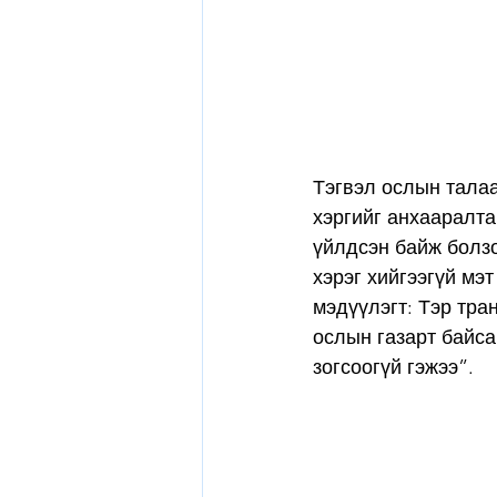
Тэгвэл ослын тала
хэргийг анхааралта
үйлдсэн байж болзо
хэрэг хийгээгүй мэ
мэдүүлэгт: Тэр тра
ослын газарт байса
зогсоогүй гэжээ”.