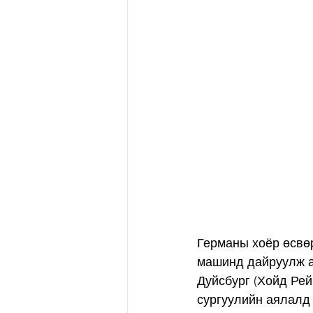
Германы хоёр өсвөр
машинд дайруулж ам
Дуйсбург (Хойд Рей
сургуулийн аялалд