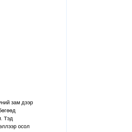
ний зам дээр 
бөгөөд 
. Тэд 
эллээр осол 