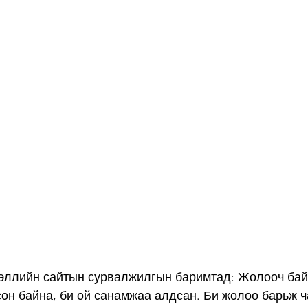
эллийн сайтын сурвалжилгын баримтад: Жолооч бай
он байна, би ой санамжаа алдсан. Би жолоо барьж ч