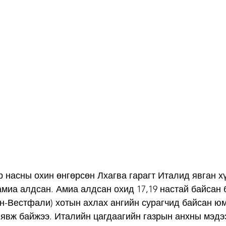
 насны охин өнгөрсөн Лхагва гарагт Италид явган хү
иа алдсан. Амиа алдсан охид 17,19 настай байсан 
н-Вестфали) хотын ахлах ангийн сурагчид байсан юм
 явж байжээ. Италийн цагдаагийн газрын анхны мэдэ