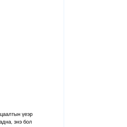
цаалтын үеэр 
адна, энэ бол 