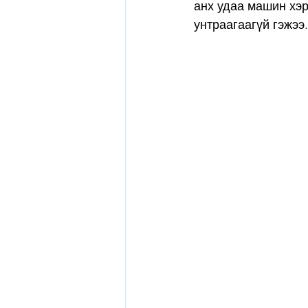
анх удаа машин хэр
унтраагаагүй гэжээ.