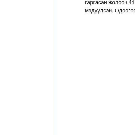
гаргасан жолооч 44
мэдүүлсэн. Одоого