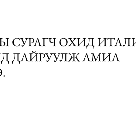
Дэлхий
Монгол
Энтертайнмэнт
Аялалын хөтөч
За
Ы СУРАГЧ ОХИД ИТАЛ
Д ДАЙРУУЛЖ АМИА
.