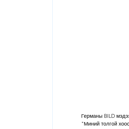
Германы BILD мэдэ
"Миний толгой хоос