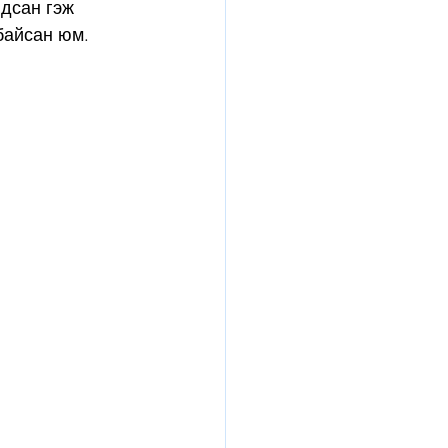
дсан гэж 
байсан юм.