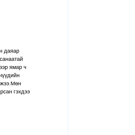
н даяар 
санаатай 
ээр ямар ч 
чүүдийн 
эжээ.Мөн 
рсан гэхдээ 