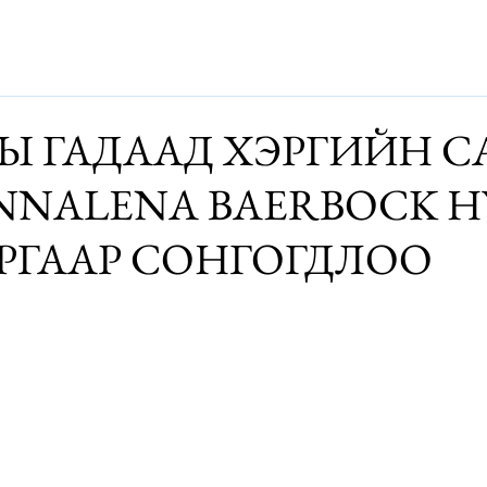
Дэлхий
Монгол
Энтертайнмэнт
Аялалын хөтөч
За
Ы ГАДААД ХЭРГИЙН С
NNALENA BAERBOCK Н
РГААР СОНГОГДЛОО