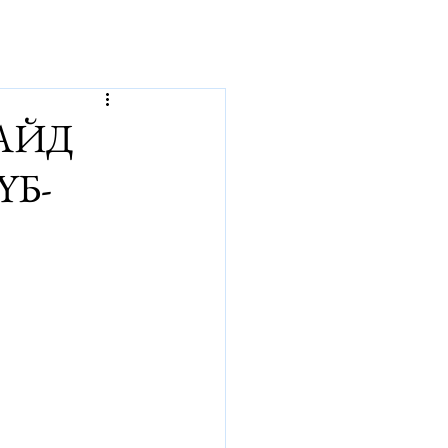
р
АЙД
ҮБ-