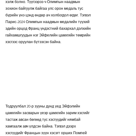
хэлж болно. Түүгээрээ ч Олимпын наадмын 
зохион байгуулж байгаа улс орон медаль тус 
бүрийн үнэ цэнд өндөр ач холбогдол өгдөг. Тэгвэл 
Парис-2024 Олимпын наадмын медалийн түүхий 
эдийн орцод Франц үндэстний бахархал дэлхийн 
гайхамшгуудын нэг Эйфелийн цамхгийн төмрийн 
хэсгээс оруулан бүтээсэн байна. 
Тодруулбал 20-р зууны дунд үед Эйфэлийн 
цамхгийн засварын үеэр цамхгийн зарим хэсгийг 
тастаж авсан бөгөөд тус хэсгүүдийг нямбай 
хамгаалж авч үлдсэн байна. Тэгвэл дээрх 
хэсгүүдийг Францын зүүн хэсэгт орших Помпей 