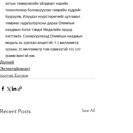
хотын төмөрлөгийн үйлдвэрт нарийн 
технологиор боловсруулан төмрийн хүдрийг 
бууруулж, Илүүдэл нүүрстөрөгчийг цутгамал 
төмрөөс гадагшлуулсны дараа Олимпын 
наадмын бэлэг тэмдэг Медалийн орцод 
нэгтгэжээ. Сонирхуулахад Олимпын наадмын 
медаль нь зургаан өнцөгтэй, 9.2 миллиметр 
зузаан, 85 миллиметр том хэмжээтэй 455-529 
грамм жинтэй юм.
Дэлхий
Энтертайнмэнт
journas Europe
See All
Recent Posts