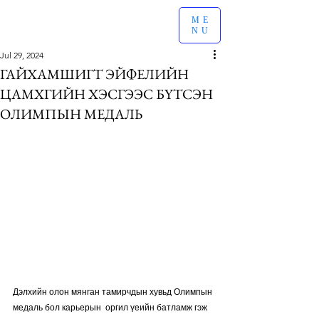
ME
NU
Jul 29, 2024
ГАЙХАМШИГТ ЭЙФЕЛИЙН
ЦАМХГИЙН ХЭСГЭЭС БҮТСЭН
ОЛИМПЫН МЕДАЛЬ
Дэлхийн олон мянган тамирчдын хувьд Олимпын 
медаль бол карьерын  оргил үеийн батламж гэж 