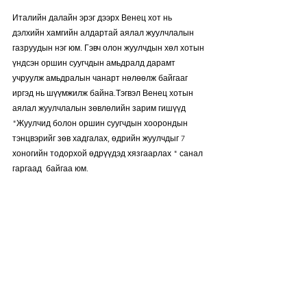
Италийн далайн эрэг дээрх Венец хот нь 
дэлхийн хамгийн алдартай аялал жуулчлалын 
газруудын нэг юм. Гэвч олон жуулчдын хөл хотын 
үндсэн оршин суугчдын амьдралд дарамт 
учруулж амьдралын чанарт нөлөөлж байгааг 
иргэд нь шүүмжилж байна.Тэгвэл Венец хотын 
аялал жуулчлалын зөвлөлийн зарим гишүүд 
"Жуулчид болон оршин суугчдын хоорондын 
тэнцвэрийг зөв хадгалах, өдрийн жуулчдыг 7 
хоногийн тодорхой өдрүүдэд хязгаарлах " санал 
гаргаад  байгаа юм.