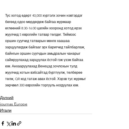
Тус хотод өдөрт 40,000 хүртэлх зочин нэвтэрдэг 
бөгөөд одоо мөрдөгдөж байгаа журмаар 
өглөөний 8:30-16:00 цагийн хооронд хотод ирэх 
жуулчид 5 еврогийн татвар төлдөг. Тиймээс 
оршин суугчид татварын мөнгө хаашаа 
зарцуулагдаж байгааг эрх баригчид тайлбарлаж, 
байнгын оршин суугчдын амьдралын чанарыг 
сайжруулахад зарцуулах ёстой гэж үзэж байгаа 
юм. Анхааруулахад Венецэд зочлохын тулд 
жуулчид хотын вэбсайтад бүртгүүлж, төлбөрөө 
төлж, QR код татаж авах ёстой. Хэрэв тус журмыг 
зөрчвөл 300 еврогийн торгууль ногдуулах юм.
Дэлхий
journas Europe
Итали