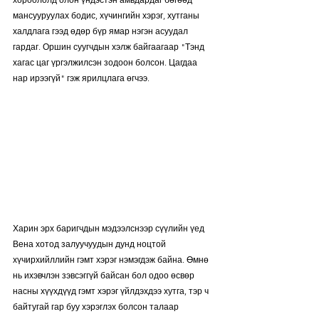
мансууруулах бодис, хүчингийн хэрэг, хутганы 
халдлага гээд өдөр бүр ямар нэгэн асуудал 
гардаг. Оршин суугчдын хэлж байгаагаар "Тэнд 
хагас цаг үргэлжилсэн зодоон болсон. Цагдаа 
нар ирээгүй" гэж ярилцлага өгчээ.
Харин эрх баригчдын мэдээлснээр сүүлийн үед 
Вена хотод залуучуудын дунд ноцтой 
хүчирхийллийн гэмт хэрэг нэмэгдэж байна. Өмнө 
нь ихэвчлэн зэвсэггүй байсан бол одоо өсвөр 
насны хүүхдүүд гэмт хэрэг үйлдэхдээ хутга, тэр ч 
байтугай гар буу хэрэглэх болсон талаар 