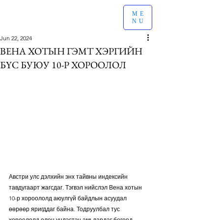
ME
NU
Jun 22, 2024
ВЕНА ХОТЫН ГЭМТ ХЭРГИЙН
БҮС БУЮУ 10-Р ХОРООЛОЛ
Австри улс дэлхийн энх тайвны индексийн 
тавдугаарт жагсдаг. Тэгвэл нийслэл Вена хотын 
10-р хороололд аюулгүй байдлын асуудал 
өөрөөр яригддаг байна. Тодруулбал тус 
хороололд олон үндэстэн амьдардаг бөгөөд 