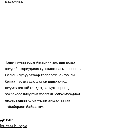
мэдээллээ.
Тэгвэл үүний эсрэг Австрийн засгийн газар 
эрүүгийн хариуцлага хүлээлгэх насыг 14-өөс 12 
болгон бууруулахаар төлөвлөж байгаа юм 
байна. Тус асуудалд олон шинжээчид 
шүүмжлэлттэй хандаж, залуус шоронд 
засрахаас илүү гэмт хэрэгтэн болох магадлал 
өндөр гэдгийг олон улсын жишээг татан 
тайлбарлаж байгаа юм.
Дэлхий
journas Europe