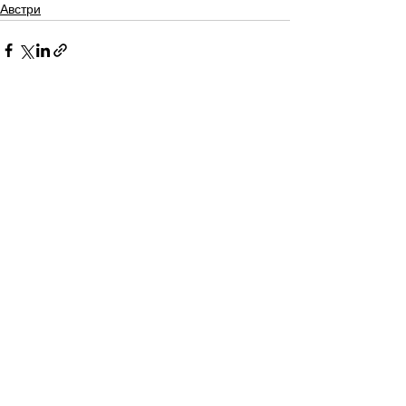
Австри
See All
Recent Posts