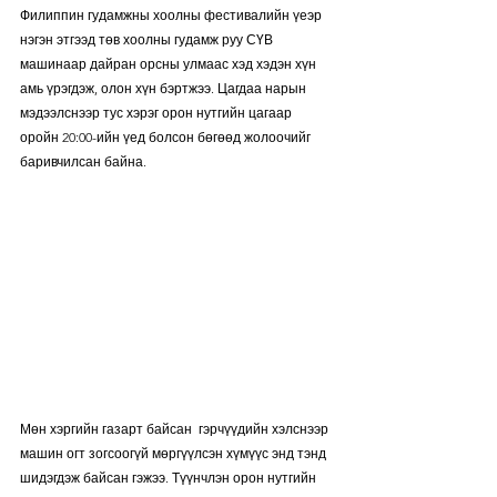
Филиппин гудамжны хоолны фестивалийн үеэр 
нэгэн этгээд төв хоолны гудамж руу СҮВ 
машинаар дайран орсны улмаас хэд хэдэн хүн 
амь үрэгдэж, олон хүн бэртжээ. Цагдаа нарын 
мэдээлснээр тус хэрэг орон нутгийн цагаар 
оройн 20:00-ийн үед болсон бөгөөд жолоочийг 
баривчилсан байна. 
Мөн хэргийн газарт байсан  гэрчүүдийн хэлснээр 
машин огт зогсоогүй мөргүүлсэн хүмүүс энд тэнд 
шидэгдэж байсан гэжээ. Түүнчлэн орон нутгийн 