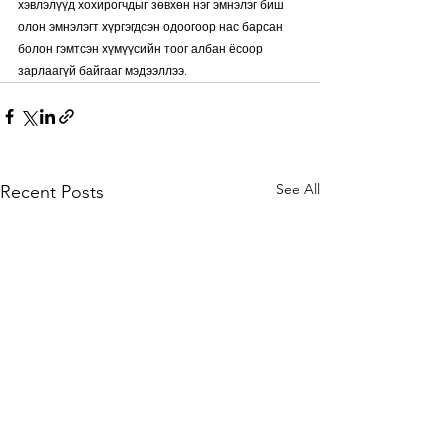
хэвлэлүүд хохирогчдыг зөвхөн нэг эмнэлэг биш 
олон эмнэлэгт хүргэгдсэн одоогоор нас барсан 
болон гэмтсэн хүмүүсийн тоог албан ёсоор 
зарлаагүй байгааг мэдээллээ.
See All
Recent Posts