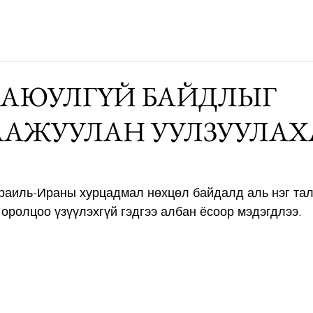
Дэлхий
Монгол
Энтертайнмэнт
Аялалын хөтөч
За
 АЮУЛГҮЙ БАЙДЛЫГ
ААЖУУЛАН УУЛЗУУЛАХ
раиль-Ираны хурцадмал нөхцөл байдалд аль нэг тал
оролцоо үзүүлэхгүй гэдгээ албан ёсоор мэдэгдлээ.