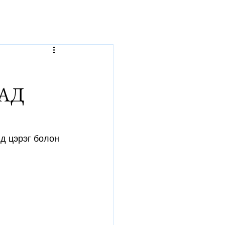
р
АД
д цэрэг болон 