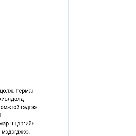
нцолж, Герман 
охиолдолд 
омжтой гэдгээ 
 
мар ч цэргийн 
 мэдэгджээ. 