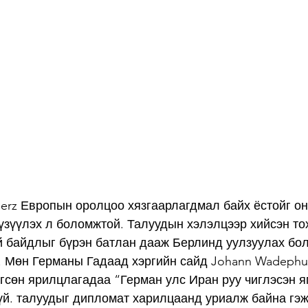
Merz Европын оролцоо хязгаарлагдмал байх ёстойг о
үзүүлэх л боломжтой. Талуудын хэлэлцээр хийсэн т
й байдлыг бүрэн батлан дааж Берлинд уулзуулах бол
. Мөн Германы Гадаад хэргийн сайд Johann Wadephul
өгсөн ярилцлагадаа “Герман улс Иран руу чиглэсэн я
й. талуудыг дипломат харилцаанд уриалж байна гэж