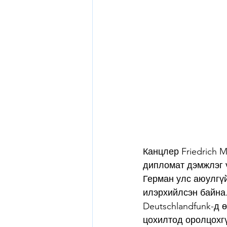
Канцлер Friedrich 
дипломат дэмжлэг 
Герман улс аюулгү
илэрхийлсэн байна
Deutschlandfunk-д 
цохилтод оролцохгү