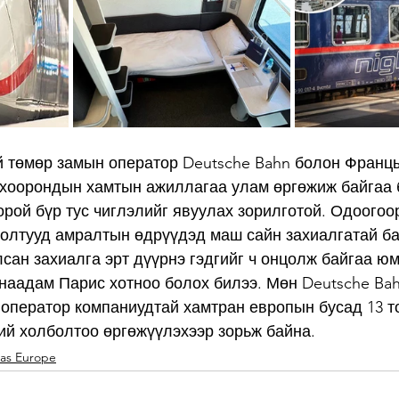
 төмөр замын оператор Deutsche Bahn болон Францы
хоорондын хамтын ажиллагаа улам өргөжиж байгаа б
 орой бүр тус чиглэлийг явуулах зорилготой. Одоогоо
болтууд амралтын өдрүүдэд маш сайн захиалгатай ба
сан захиалга эрт дүүрнэ гэдгийг ч онцолж байгаа юм.
аадам Парис хотноо болох билээ. Мөн Deutsche Bah
 оператор компаниудтай хамтран европын бусад 13 то
ий холболтоо өргөжүүлэхээр зорьж байна.
nas Europe