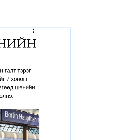
р
ӨНИЙН
 галт тэрэг 
г 7 хоногт 
өгөөд шөнийн 
элнэ.