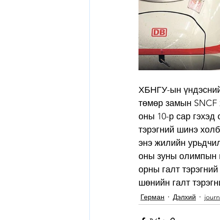
ХБНГУ-ын үндэсний
төмөр замын SNCF 
оны 10-р сар гэхэд
тэрэгний шинэ хол
энэ жилийн урьдчил
оны зуны олимпын н
орны галт тэрэгний
шөнийн галт тэрэгн
Герман
Дэлхий
jour