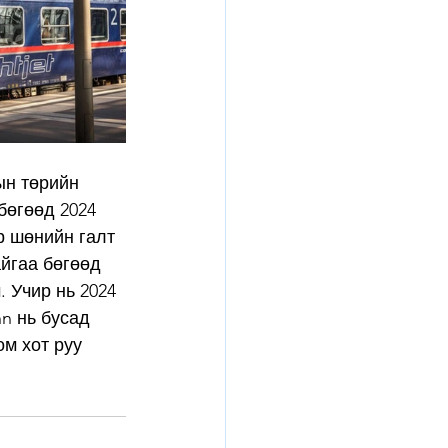
н төрийн 
өгөөд 2024 
р шөнийн галт 
йгаа бөгөөд 
 Учир нь 2024 
n нь бусад 
м хот руу 