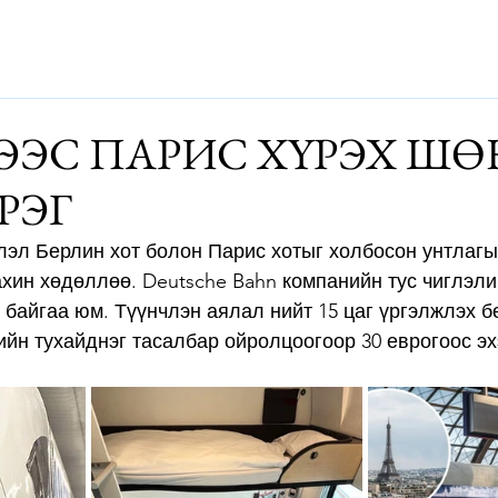
Дэлхий
Монгол
Энтертайнмэнт
Аялалын хөтөч
За
ЭЭС ПАРИС ХҮРЭХ Ш
РЭГ
эл Берлин хот болон Парис хотыг холбосон унтлагын
хин хөдөллөө. Deutsche Bahn компанийн тус чиглэлий
 байгаа юм. Түүнчлэн аялал нийт 15 цаг үргэлжлэх б
ийн тухайднэг тасалбар ойролцоогоор 30 еврогоос эх