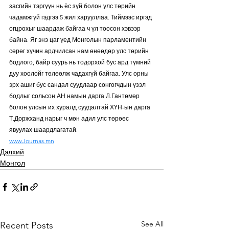
засгийн тэргүүн нь ёс зүй болон улс төрийн 
чадамжгүй гэдгээ 5 жил харууллаа. Тиймээс иргэд 
огцрохыг шаардаж байгаа ч үл тоосон хэвээр 
байна. Яг энэ цаг үед Монголын парламентийн 
сөрөг хүчин ардчилсан нам өнөөдөр улс төрийн 
бодлого, байр суурь нь тодорхой бус ард түмний 
дуу хоолойг төлөөлж чадахгүй байгаа. Улс орны 
эрх ашиг бус сандал суудлаар сонгогчдын үзэл 
бодлыг сольсон АН намын дарга Л.Гантөмөр 
болон улсын их хуралд суудалтай ХҮН-ын дарга 
Т.Доржханд нарыг ч мөн адил улс төрөөс 
явуулах шаардлагатай.
www.Journas.mn
Дэлхий
Монгол
See All
Recent Posts