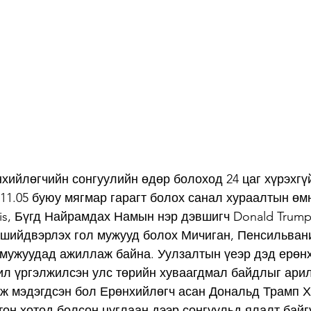
хийлөгчийн сонгуулийн өдөр болоход 24 цаг хүрэхгүй
.11.05 буюу мягмар гарагт болох санал хураалтын өм
is, Бүгд Найрамдах Намын нэр дэвшигч Donald Trump
 шийдвэрлэх гол мужууд болох Мичиган, Пенсильвани
мужуудад ажиллаж байна. Уулзалтын үеэр дэд ерөнх
жил үргэлжилсэн улс төрийн хуваагдмал байдлыг ари
эж мэдэгдсэн бол Ерөнхийлөгч асан Дональд Трамп Х
он хотод болсон цуглаан дээр сонгуульд ялалт байгу