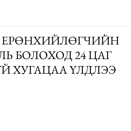
Дэлхий
Монгол
Энтертайнмэнт
Аялалын хөтөч
За
 ЕРӨНХИЙЛӨГЧИЙН
ЛЬ БОЛОХОД 24 ЦАГ
ҮЙ ХУГАЦАА ҮЛДЛЭЭ