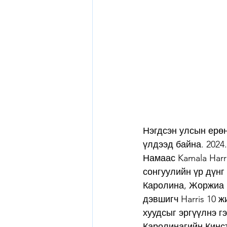
Нэгдсэн улсын ерөн
үлдээд байна. 2024
Намаас Kamala Harr
сонгуулийн үр дүнг
Каролина, Жоржиа 
дэвшигч Harris 10 
хуудсыг эргүүлнэ г
Каролинагийн Кинст