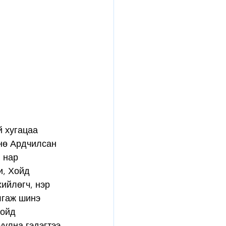
 хугацаа 
нө Ардчилсан 
 нар 
, Хойд 
ийлөгч, нэр 
лгаж шинэ 
ойд 
улна гэдэгтээ 