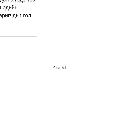
д эдийн 
аригчдыг гол 
See All