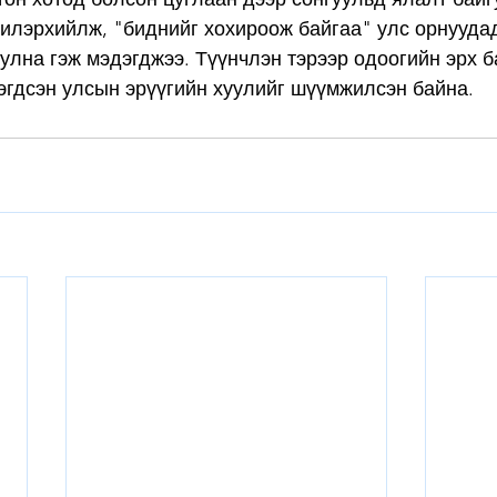
 илэрхийлж, "биднийг хохироож байгаа" улс орнууда
уулна гэж мэдэгджээ. Түүнчлэн тэрээр одоогийн эрх б
эгдсэн улсын эрүүгийн хуулийг шүүмжилсэн байна.