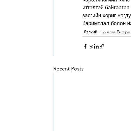
итгэлтэй байгаагаа
засгийн хориг ногд
баримтлал болон н
Дэлхий
journas Europe
Recent Posts