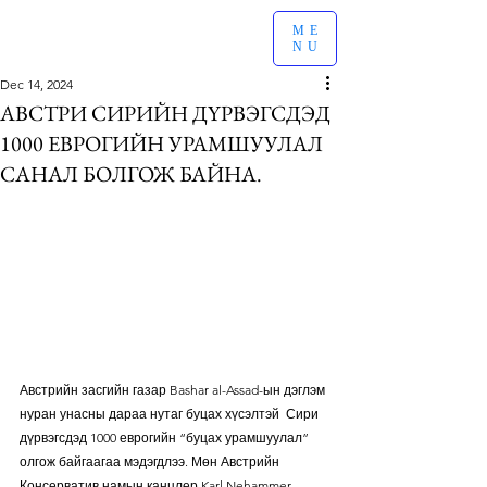
ME
NU
Dec 14, 2024
АВСТРИ СИРИЙН ДҮРВЭГСДЭД
1000 ЕВРОГИЙН УРАМШУУЛАЛ
САНАЛ БОЛГОЖ БАЙНА.
Австрийн засгийн газар Bashar al-Assad-ын дэглэм 
нуран унасны дараа нутаг буцах хүсэлтэй  Сири 
дүрвэгсдэд 1000 еврогийн “буцах урамшуулал” 
олгож байгаагаа мэдэгдлээ. Мөн Австрийн 
Консерватив намын канцлер Karl Nehammer 