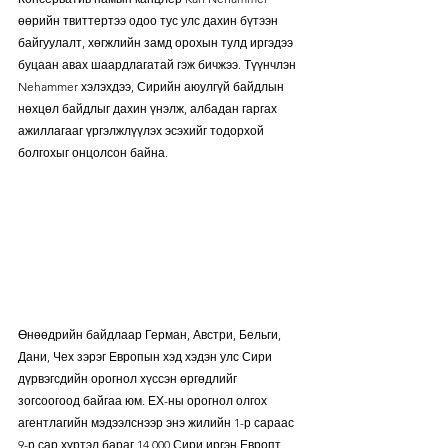
өөрийн твиттертээ одоо тус улс дахин бүтээн 
байгуулалт, хөгжлийн замд орохын тулд иргэдээ 
буцаан авах шаардлагатай гэж бичжээ. Түүнчлэн 
Nehammer хэлэхдээ, Сирийн аюулгүй байдлын 
нөхцөл байдлыг дахин үнэлж, албадан гаргах 
ажиллагааг үргэлжлүүлэх эсэхийг тодорхой 
болгохыг онцолсон байна. 
Өнөөдрийн байдлаар Герман, Австри, Бельги, 
Дани, Чех зэрэг Европын хэд хэдэн улс Сири 
дүрвэгсдийн орогнол хүссэн өргөдлийг 
зогсоогоод байгаа юм. ЕХ-ны орогнол олгох 
агентлагийн мэдээлснээр энэ жилийн 1-р сараас 
9-р сар хүртэл бараг 14,000 Сири иргэн Европт 