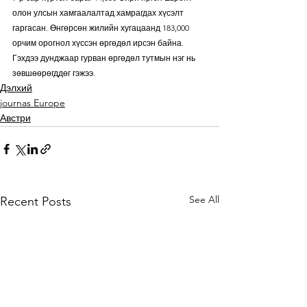
олон улсын хамгаалалтад хамрагдах хүсэлт 
гаргасан. Өнгөрсөн жилийн хугацаанд 183,000 
орчим орогнол хүссэн өргөдөл ирсэн байна. 
Гэхдээ дунджаар гурван өргөдөл тутмын нэг нь 
зөвшөөрөгддөг гэжээ. 
Дэлхий
journas Europe
Австри
See All
Recent Posts