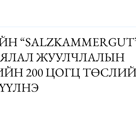
Дэлхий
Монгол
Энтертайнмэнт
Аялалын хөтөч
За
ЙН “SALZKAMMERGUT”
АЯЛАЛ ЖУУЛЧЛАЛЫН
ЙН 200 ЦОГЦ ТӨСЛИЙ
ҮҮЛНЭ