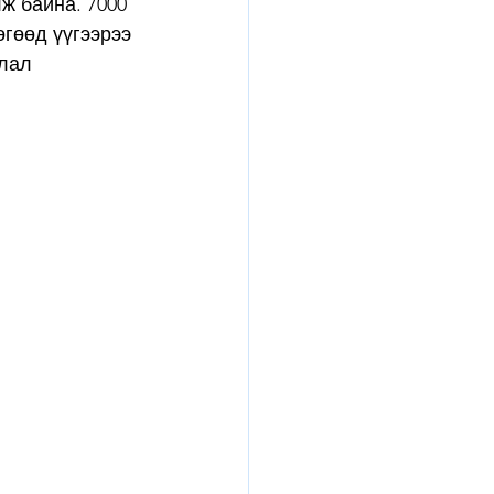
ж байна. 7000 
гөөд үүгээрээ 
лал 