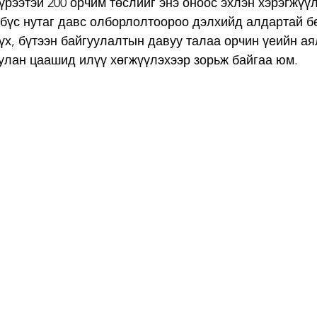
үрээтэй 200 орчим төслийг энэ оноос эхлэн хэрэгжүүл
 бүс нутаг давс олборлолтоороо дэлхийд алдартай бө
үүх, бүтээн байгуулалтын давуу талаа орчин үеийн ая
улан цаашид илүү хөгжүүлэхээр зорьж байгаа юм.