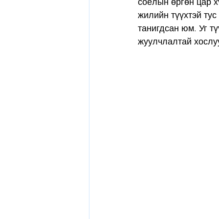
соёлын өргөн цар х
жилийн түүхтэй тус
танигдсан юм. Уг т
жуулчлалтай хослу