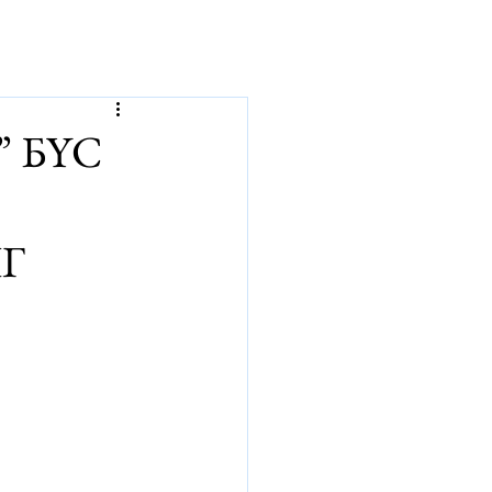
р
 БҮС
Г