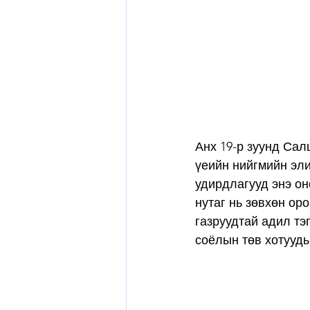
Анх 19-р зуунд Сал
үеийн нийгмийн эли
удирдлагууд энэ он
нутаг нь зөвхөн оро
газруудтай адил т
соёлын төв хотууды