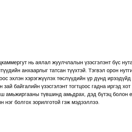
цкаммергут нь аялал жуулчлалын үзэсгэлэнт бүс нута
түүдийн анхаарлыг татсан түүхтэй. Тэгвэл орон нутг
оос эхлэн хэрэгжүүлэх төслүүдийн үр дүнд ирээдүйд
н зай байгалийн үзэсгэлэнт тогтцоос гадна иргэд хот
эгш амьжиргааны түвшинд амьдрах, дэд бүтэц болон 
н нэг болгох зорилготой гэж мэдээллээ.