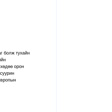
г болж тухайн 
ийн 
 хөдөө орон 
 суурин 
европын 