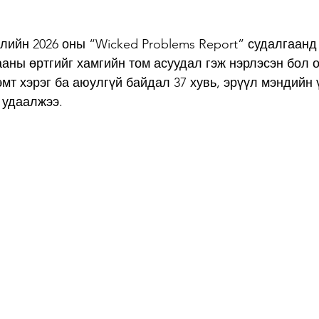
лийн 2026 оны “Wicked Problems Report” судалгаанд
ааны өртгийг хамгийн том асуудал гэж нэрлэсэн бол 
гэмт хэрэг ба аюулгүй байдал 37 хувь, эрүүл мэндийн
 удаалжээ.