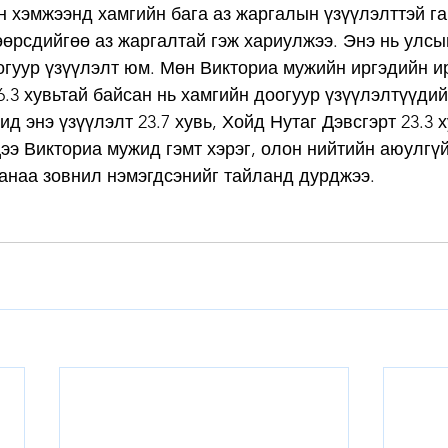
 хэмжээнд хамгийн бага аз жаргалын үзүүлэлттэй га
 өөрсдийгөө аз жаргалтай гэж хариулжээ. Энэ нь улс
огуур үзүүлэлт юм. Мөн Викториа мужийн иргэдийн и
6.3 хувьтай байсан нь хамгийн доогуур үзүүлэлтүүдий
д энэ үзүүлэлт 23.7 хувь, Хойд Нутаг Дэвсгэрт 23.3 х
цээ Викториа мужид гэмт хэрэг, олон нийтийн аюулгү
анаа зовнил нэмэгдсэнийг тайланд дурджээ.