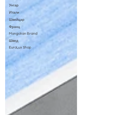
Унгар
Итали
Швейцар
Франц
Mongolian Brand
Швед
EuroLux Shop