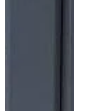
барьцаа байршуулахыг шаардах боломжтой юм.
Виз эзэмшигч АНУ-д зөвшөөрөгдсөн
хугацаандаа оршин сууж, хугацаандаа эх о