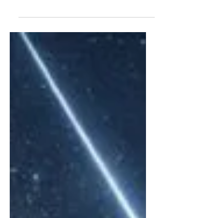
аюулгүй байдал, эрсдэл, мэдээллийн үнэн зөв
байдал, хэрэглэгчийн эрхэд үзүүлэх нөлөөллийг
илүү нарийн үнэлэх шинэ зохицуулалтаа энэ 7
хоногоос эхлэн хэрэгжүүлж эхэллээ. Шинэ журам
нь OpenAI, Google, Anthropic зэрэг компаниудын
AI загваруудыг зах зээлд гаргахаас өмнө нэмэлт
шаардлага хангах, эрсдэлийн үнэлгээ хийх,
шаардлагатай тохиолдолд хамгаалалтын арга
хэмжээг баталгаажуулах боломжийг Европы