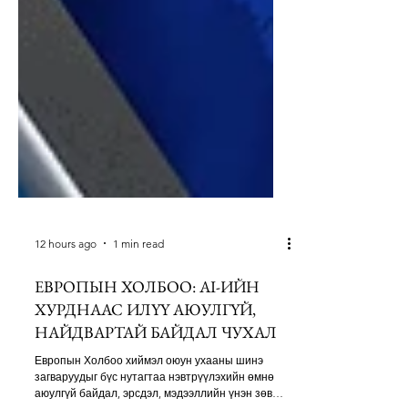
12 hours ago
1 min read
ЕВРОПЫН ХОЛБОО: AI-ИЙН
ХУРДНААС ИЛҮҮ АЮУЛГҮЙ,
НАЙДВАРТАЙ БАЙДАЛ ЧУХАЛ
Европын Холбоо хиймэл оюун ухааны шинэ
загваруудыг бүс нутагтаа нэвтрүүлэхийн өмнө