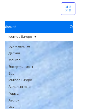
ME
NU
Дэлхий
journas Europe
Бүх мэдээлэл
Дэлхий
Монгол
Энтертайнмэнт
Зар
journas Europe
Аялалын хөтөч
Герман
Австри
Чех