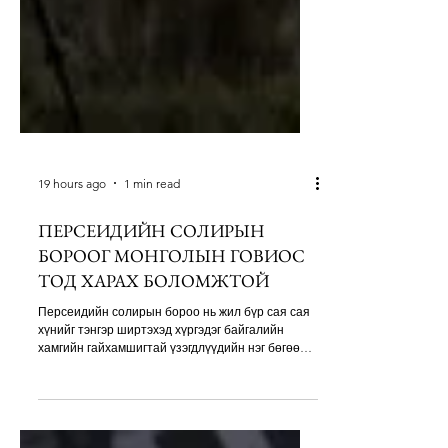
19 hours ago
1 min read
ПЕРСЕИДИЙН СОЛИРЫН
БОРООГ МОНГОЛЫН ГОВИОС
ТОД ХАРАХ БОЛОМЖТОЙ
Персеидийн солирын бороо нь жил бүр сая сая
хүнийг тэнгэр ширтэхэд хүргэдэг байгалийн
хамгийн гайхамшигтай үзэгдлүүдийн нэг бөгөөд
Монгол болон Европын ихэнх бүс нутгаас ч
ажиглах боломжтой юм. Персеидийн солирын