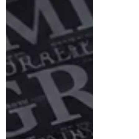
бороо наймдугаар сарын 12–оос 13-нд шилжих
шөнө оргил үедээ хүрнэ. Цэлмэг тэнгэртэй
нөхцөлд цагт 60–100 гаруй солир харах
боломжтой. Одон орон судлаачид шөнө дундаас
үүр цайхын өмнөх цагт, энгийн нүдээр ажиглахыг
зөвлөж байна. Персеидийн солирын бороо нь
Swift–Tuttle