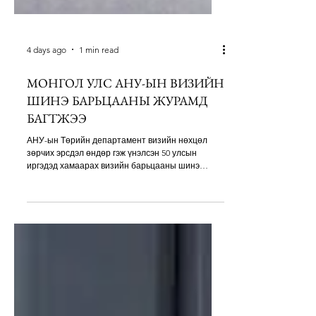
4 days ago
1 min read
МОНГОЛ УЛС АНУ-ЫН ВИЗИЙН
ШИНЭ БАРЬЦААНЫ ЖУРАМД
БАГТЖЭЭ
АНУ-ын Төрийн департамент визийн нөхцөл
зөрчих эрсдэл өндөр гэж үнэлсэн 50 улсын
иргэдэд хамаарах визийн барьцааны шинэ
журмыг наймдугаар сарын 3-наас
хэрэгжүүлэхээр болсноо мэдэгдлээ. Шинэ журам
нь бизнес болон аялал жуулчлалын B-1, B-2
ангиллын виз мэдүүлэгчдэд үйлчлэх бөгөөд
консулын ажилтан шаардлагатай гэж үзвэл виз
олгохын өмнө 20 мянган ам.доллар хүртэлх