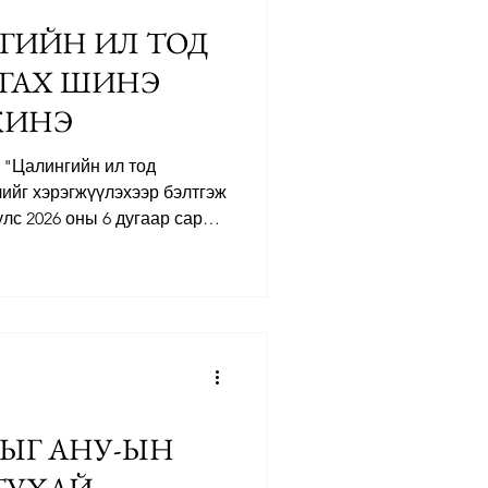
ГИЙН ИЛ ТОД
ГАХ ШИНЭ
ЖИНЭ
"Цалингийн ил тод
ийг хэрэгжүүлэхээр бэлтгэж
улс 2026 оны 6 дугаар сарын
рэгтэй тул бэлтгэл ажил 5
эрэгжих шинэ
 эрх: Ажил олгогчид ажлын
эсвэл доод, дээд хязгаарыг
ярилцлагын шатанд
йн түүхийг асуухыг
гийн зөрүүг арил
ЫГ АНУ-ЫН
ТУХАЙ