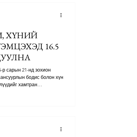
ааж болдог байсан. Шинэ
эх орноос нь өөр, гуравдагч
болно. Үүний тулд
И, ХҮНИЙ
ЭМЦЭХЭД 16.5
ЦУУЛНА
-р сарын 21-нд зохион
 мансуурлын бодис болон хүн
лүүдийг хамтран
огийн төсөв гаргалаа. Уг
н хууль сахиулах
 зэрэгцээ иргэний
 ч хамрах юм. Өнөөдөр
ай гэмт бүлэглэлүүд нь
лэл, авлига болон айлган
р их ашиг олж байна. Хүн