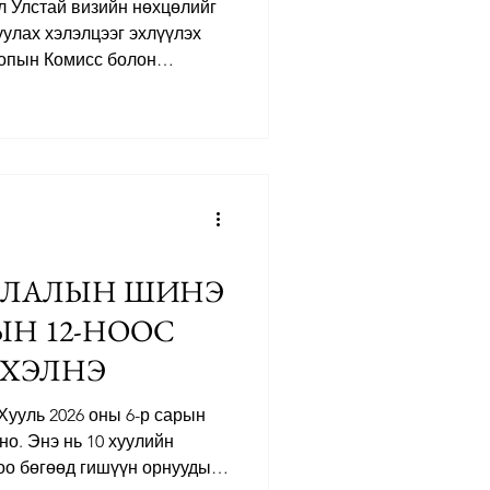
 Улстай визийн нөхцөлийг
уулах хэлэлцээг эхлүүлэх
ропын Комисс болон
үргүүлжээ. Энэ тухай 5-р
Монгол Улсад айлчилсан
аан гишүүнээс бүрдсэн
на. Төлөөлөгчдийг Төв Ази
лцах Европын парламентын
ppina Princi: уг
й хэрэгжүүлж буй загвар
ЧЛАЛЫН ШИНЭ
РЫН 12-НООС
ЭХЭЛНЭ
ууль 2026 оны 6-р сарын
но. Энэ нь 10 хуулийн
цоо бөгөөд гишүүн орнуудын