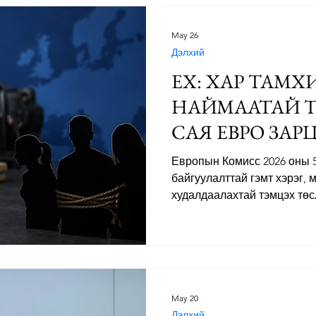
өөрийн эх орон руу нь буц
журмаар тэдгээр хүмүүсийг 
May 26
улс руу буцаах боломжтой 
Дэлхий
ЕХ: ХАР ТАМХ
НАЙМААТАЙ Т
САЯ ЕВРО ЗАР
Европын Комисс 2026 оны 5
байгуулалттай гэмт хэрэг,
худалдаалахтай тэмцэх төс
санхүүжүүлэх 16.55 сая евр
санхүүжилт нь цагдаа боло
байгууллагуудыг дэмжихийн
нийгмийн байгууллагуудыг
европт зохион байгуулалтт
Европын нийгэмд хүчирхий
May 20
сүрдүүлэлтийг ашиглан аса
Дэлхий