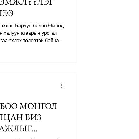
РЭМЖЛҮҮЛЭГ
ЛЭЭ
с эхлэн Баруун болон Өмнөд
 халуун агаарын урсгал
аа эхлэх төлөвтэй байна.
емператур 40 хэмд хүрч,
эмээс доош буухгүй “тропик
уурчид анхааруулж байна.
рдова, Сарагоса орчимд 40
н температур өндөр хэвээр
 – Парис болон өмнөд
өлөвт
БОО МОНГОЛ
ЛЦАН ВИЗ
 АЖЛЫГ