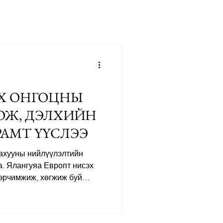
р
Х ОНГОЦНЫ
ОЖ, ДЭЛХИЙН
РАМТ ҮҮСЛЭЭ
тахууны нийлүүлэлтийн
а. Ялангуяа Европт нисэх
эрчимжиж, хөгжиж буй
всруулсан газрын тосны
 тасалдах эрсдэл нэмэгджээ.
н дарамт нэмэгдэж байгаа ч