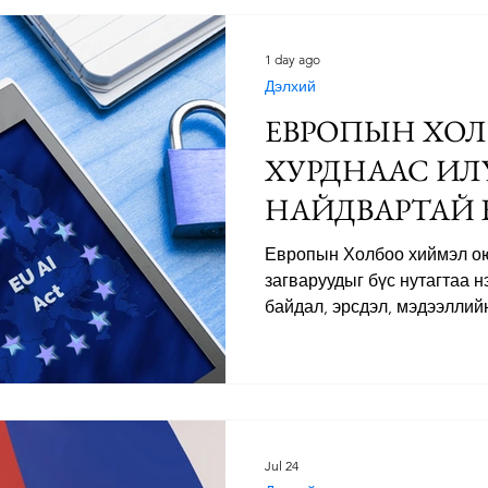
одоогоор бодит хомсдол үү
зориулалтын шингэрүүлсэн 
нийлүүлэлт муудаж, дэлхи
1 day ago
3.4 тэрбум хүн эрсдэлд өр
Дэлхий
ЕВРОПЫН ХОЛ
ХУРДНААС ИЛ
НАЙДВАРТАЙ 
ЧУХАЛ
Европын Холбоо хиймэл о
загваруудыг бүс нутагтаа 
байдал, эрсдэл, мэдээллийн
хэрэглэгчийн эрхэд үзүүлэ
үнэлэх шинэ зохицуулалтаа
хэрэгжүүлж эхэллээ. Шинэ 
Anthropic зэрэг компаниуды
гаргахаас өмнө нэмэлт шаа
үнэлгээ хийх, шаардлагат
Jul 24