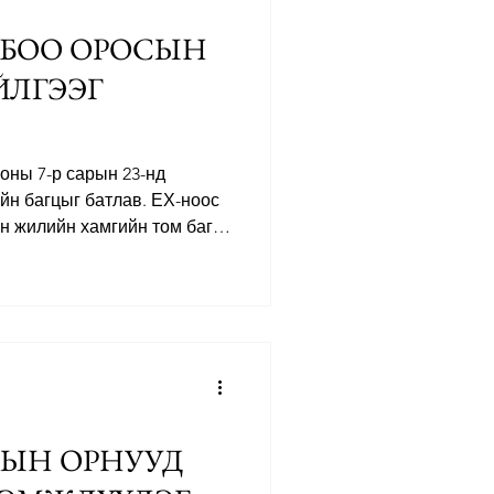
лах боломжийг Европы
ЛБОО ОРОСЫН
ЙЛГЭЭГ
 оны 7-р сарын 23-нд
ийн багцыг батлав. ЕХ-ноос
н жилийн хамгийн том багц
 Оросын 32 банктай хийх
компаниуд болон газрын
муудад хязгаарлалт,
н дээд хязгаарыг баррель
 царцаах, мөн Фон дер
байлдагчдыг ЕХ-нд албан
лэлд чухал алхам хий
ПЫН ОРНУУД