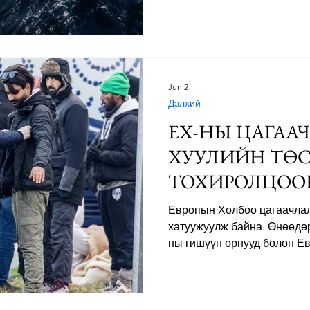
хилийн шалгалт, орогнолы
стандартад оруулах зорилг
“Аюулгүй гуравдагч орон” 
цагаачдыг тэдний эх орон 
хэмээн зарлагдсан гуравдаг
болно. 2. Хугацаа уртасгас
Jun 2
сараас эхлэн цагаачдыг ур
Дэлхий
ЕХ-НЫ ЦАГАА
ХУУЛИЙН ТӨ
ТОХИРОЛЦОО
Европын Холбоо цагаачлал
хатуужуулж байна. Өнөөдөр
ны гишүүн орнууд болон Е
“Буцаалтын шинэ журам”-ы
нь сүүлийн арав гаруй жил
хамгийн чанга хуулийн арг
хуулиар одоог хүртэл зөвш