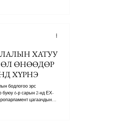
н процедурыг нэгдсэн
отой юм. Гол өөрчлөлтүүд 1.
ЕХ-ны гишүүн орнууд
биш ч гэсэн “аюулгүй”
ч улс руу илгээх эрхтэй
ан саатуулалт 2026 оны 6-р
т хугацаагаар
ЧЛАЛЫН ХАТУУ
СӨЛ ӨНӨӨДӨР
НД ХҮРНЭ
ын бодлогоо эрс
 буюу 6-р сарын 2-нд ЕХ-
вропарламент цагаачдын
г тохиролцоонд хүрнэ. Энэ
ийн хугацаанд хэрэгжих
а хэмжээ болох юм. Шинэ
өөрөлгүй цагаачийг зөвхөн