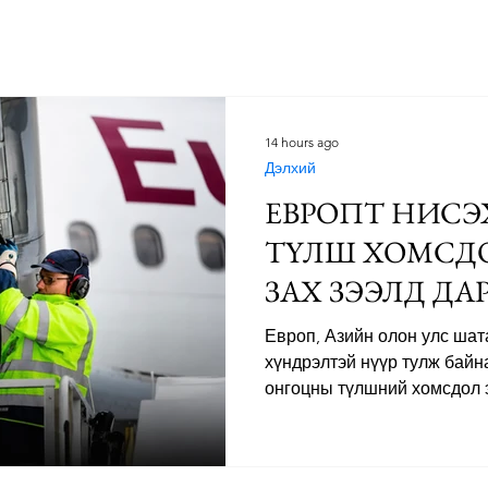
Дэлхий
Монгол
Энтертайнмэнт
Аялалын хөтөч
За
14 hours ago
Дэлхий
ЕВРОПТ НИСЭ
ТҮЛШ ХОМСД
ЗАХ ЗЭЭЛД ДА
Европ, Азийн олон улс ша
хүндрэлтэй нүүр тулж байн
онгоцны түлшний хомсдол 
импортлогч орнуудад боло
бүтээгдэхүүний нийлүүлэлт
Харин АНУ-д нийлүүлэлтий