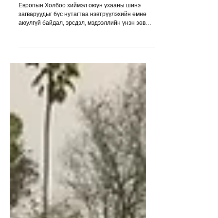
НАЙДВАРТАЙ БАЙДАЛ ЧУХАЛ
Европын Холбоо хиймэл оюун ухааны шинэ
загваруудыг бүс нутагтаа нэвтрүүлэхийн өмнө
аюулгүй байдал, эрсдэл, мэдээллийн үнэн зөв
байдал, хэрэглэгчийн эрхэд үзүүлэх нөлөөллийг
илүү нарийн үнэлэх шинэ зохицуулалтаа энэ 7
хоногоос эхлэн хэрэгжүүлж эхэллээ. Шинэ журам
нь OpenAI, Google, Anthropic зэрэг компаниудын
AI загваруудыг зах зээлд гаргахаас өмнө нэмэлт
шаардлага хангах, эрсдэлийн үнэлгээ хийх,
шаардлагатай тохиолдолд хамгаалалтын арга
хэмжээг баталгаажуулах боломжийг Европы