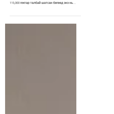
Францын Дотоод хэргийн сайд Лоран Нюнезийн
мэдээлснээр Франц улсад оны эхнээс хойш нийт
115,000 гектар талбай шатсан бөгөөд энэ нь
өнгөрсөн жилүүдээс хамаагүй их үзүүлэлт юм.
Франц Дэлхийн II дайнаас хойшхи хамгийн том
энх цагийн нүүлгэн шилжүүлэлтийг хийж байна
гэж мэдэгдлээ. Хамгийн хүнд бүс нутаг болоа
Жиронд мужаас 167,000 хүн, харин ойролцоох
Ланд мужаас 31,000 хүн нүүлгэн шилжүүлэгдээд
байна. Жирондын түймрийн улмаас 220,000
орчим хүн одоогоор нүүлгэн шилжигдсэн байна.