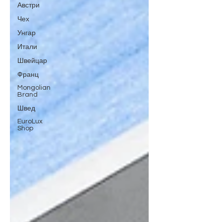
Австри
Чех
Унгар
Итали
Швейцар
Франц
Mongolian
Brand
Швед
EuroLux
Shop