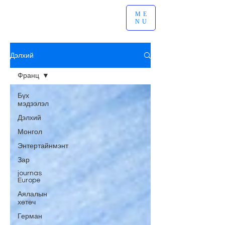
ME
NU
Дэлхий
Франц
Бүх
мэдээлэл
Дэлхий
Монгол
Энтертайнмэнт
Зар
journas
Europe
Аялалын
хөтөч
Герман