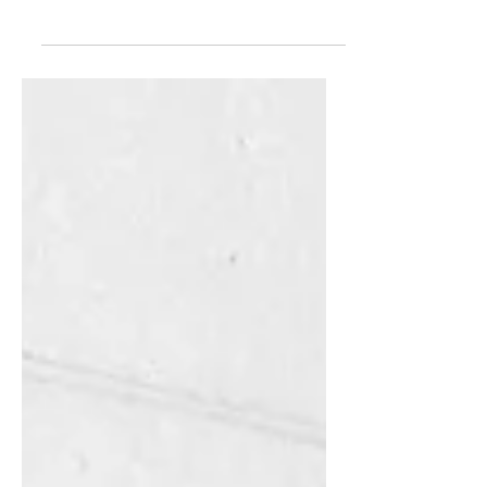
БАТЛАГДЛАА
2026 оны зургаадугаар сарын 24-нд Франц улсад
Эбола вирусийн халдварын тохиолдол албан
ёсоор батлагдлаа. Бүгд Найрамдах Ардчилсан
Конго Улсад хүмүүнлэгийн ажиллагаанд
оролцоод эх орондоо буцаж ирсэн нэгэн эмчийн
шинжилгээний хариу эерэг гарсныг Францын
Эрүүл мэндийн яам мэдээлэв. Энэ нь Франц
улсад бүртгэгдсэн Эбола вирусийн анхны
тохиолдол төдийгүй БНАКУ-д үргэлжилж буй
одоогийн дэгдэлтийн үеэр Африк тивээс гадна
илэрсэн анхны батлагдсан тохиолдол болж
байна. Одоогийн дэгдэл