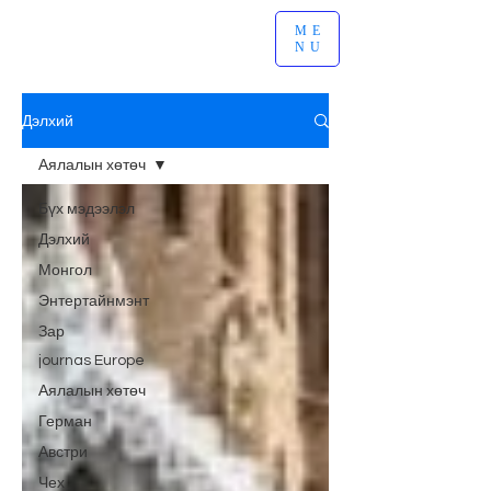
ME
NU
Дэлхий
Аялалын хөтөч
Бүх мэдээлэл
Дэлхий
Монгол
Энтертайнмэнт
Зар
journas Europe
Аялалын хөтөч
Герман
Австри
Чех