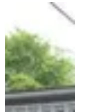
Сингапур хүртэл зөвхөн галт тэргээр дамжин
18755 км аялах боломжтой юм. Галт тэрэг
Португал,...