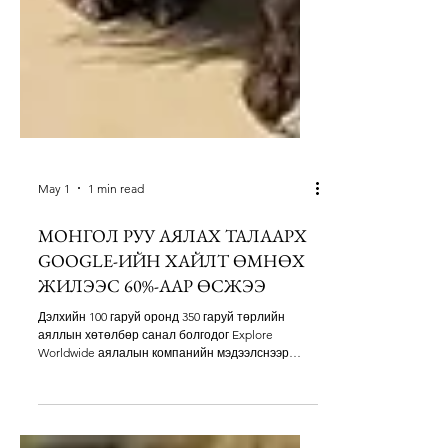
May 1
1 min read
МОНГОЛ РУУ АЯЛАХ ТАЛААРХ
GOOGLE-ИЙН ХАЙЛТ ӨМНӨХ
ЖИЛЭЭС 60%-ААР ӨСЖЭЭ
Дэлхийн 100 гаруй оронд 350 гаруй төрлийн
аяллын хөтөлбөр санал болгодог Explore
Worldwide аялалын компанийн мэдээлснээр
Google дээр Монголд аялах хайлт өмнөх жилтэй