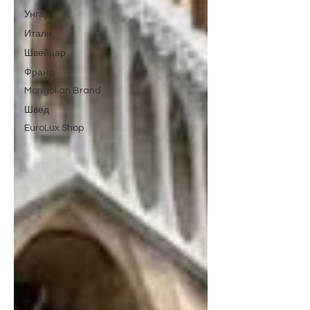
Унгар
Итали
Швейцар
Франц
Mongolian Brand
Швед
EuroLux Shop