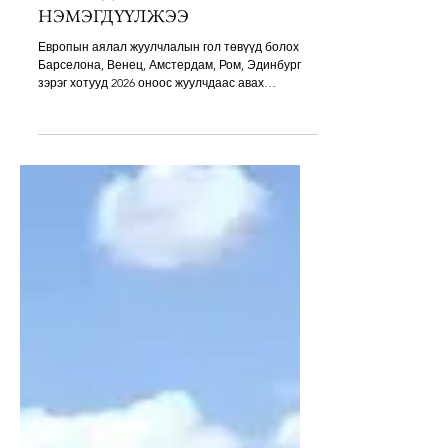
ЕВРОПЫН ТОМ ХОТУУД
ЖУУЛЧДЫН ТАТВАРАА
НЭМЭГДҮҮЛЖЭЭ
Европын аялал жуулчлалын гол төвүүд болох
Барселона, Венец, Амстердам, Ром, Эдинбург
зэрэг хотууд 2026 оноос жуулчдаас авах
хураамжаа нэмэгдүүлж, шинэ журам мөрдөж
эхэллээ. Барселонад зочид буудлын жуулчны
татвар шөнөдөө нэг хүнд €3.40-€15 хүртэл болсон
бол Венец хот өдрийн аялагчдаас €5-10-ийн
нэвтрэх хураамж авах болжээ. Амстердамд
зочид буудлын үнийн 12.5 хувийн татвар дээр
НӨАТ 21 хувь болж нэмэгдсэнээр €200-ийн
өрөөнд байрлах жуулчин ойролцоогоор €67-ын
татвар төлөхөөр б