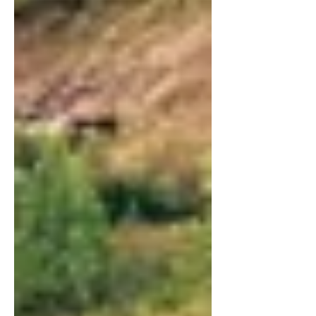
харьцуулахад 60 хувиар өссөн бөгөөд
нүүдэлчдийн соёл, өргөн уудам нутаг, адал
явдалт аялал сонирхогчдын тоо эрс нэмэгдэж
байгааг онцолжээ. 2026 оны эхний улиралд
Монгол улсад 143,431 гадаадын жуулчин
зочилсон бөгөөд энэ нь өмнөх оны мөн үетэй
харьцуулахад 39 хувиар өссөн үзүүлэлт юм.
Ялангуяа 3-р сард жуулчдын