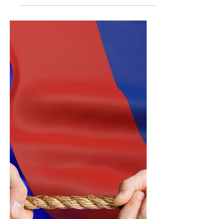
Европын Холбоо хиймэл оюун ухааны шинэ
загваруудыг бүс нутагтаа нэвтрүүлэхийн өмнө
аюулгүй байдал, эрсдэл, мэдээллийн үнэн зөв
байдал, хэрэглэгчийн эрхэд үзүүлэх нөлөөллийг
илүү нарийн үнэлэх шинэ зохицуулалтаа энэ 7
хоногоос эхлэн хэрэгжүүлж эхэллээ. Шинэ журам
нь OpenAI, Google, Anthropic зэрэг компаниудын
AI загваруудыг зах зээлд гаргахаас өмнө нэмэлт
шаардлага хангах, эрсдэлийн үнэлгээ хийх,
шаардлагатай тохиолдолд хамгаалалтын арга
хэмжээг баталгаажуулах боломжийг Европы