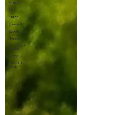
Австри
Чех
Унгар
Итали
Швейцар
Франц
Mongolian
Brand
Швед
EuroLux
Shop