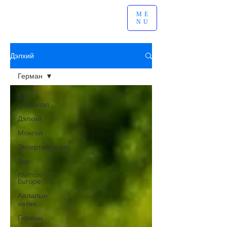
ME
NU
Дэлхий
Герман
Бүх
мэдээлэл
Дэлхий
Монгол
Энтертайнмэнт
Зар
journas
Europe
Аялалын
хөтөч
Герман