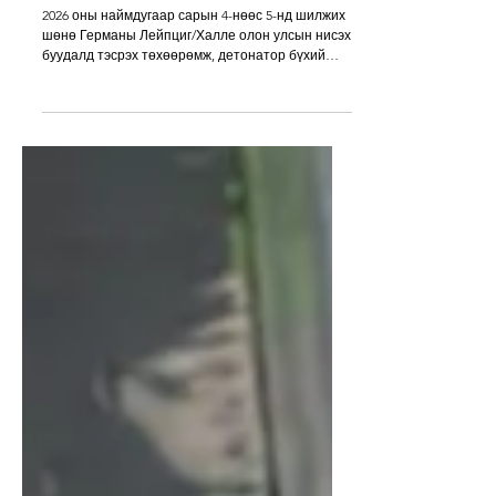
БӨМБӨГТЭЙ ДРОН ИЛЭРЧЭЭ
2026 оны наймдугаар сарын 4-нөөс 5-нд шилжих
шөнө Германы Лейпциг/Халле олон улсын нисэх
буудалд тэсрэх төхөөрөмж, детонатор бүхий
дрон илэрч, бөмбөг устгах алба робот ашиглан
аюулгүй болгожээ. Урьдчилсан мэдээллээр
дронд Semtex төрлийн хуванцар тэсрэх бодис
ашигласан гэж үзэж байна. Alexander Dobrindt /
ХБНГУ-ын Дотоод хэргийн сайд/ Германы
Дотоод хэргийн сайд Александр Добриндт уг үйл
явдлыг “аюулгүй байдалд учирч буй шинэ
түвшний заналхийлэл” хэмээн тодорхойлж,
дроны гара