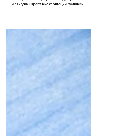
ЗАХ ЗЭЭЛД ДАРАМТ ҮҮСЛЭЭ
Европ, Азийн олон улс шатахууны
нийлүүлэлтийн хүндрэлтэй нүүр тулж байна.
Ялангуяа Европт нисэх онгоцны түлшний
хомсдол эрчимжиж, хөгжиж буй импортлогч
орнуудад боловсруулсан газрын тосны
бүтээгдэхүүний нийлүүлэлт тасалдах эрсдэл
нэмэгджээ. Харин АНУ-д нийлүүлэлтийн дарамт
нэмэгдэж байгаа ч одоогоор бодит хомсдол
үүсээгүй байна. Мөн ахуйн зориулалтын
шингэрүүлсэн хийн түлш (LPG)-ийн нийлүүлэлт
муудаж, дэлхийн хэмжээнд ойролцоогоор 3.4
тэрбум хүн эрсдэлд өртөж болзошгүйг Олон